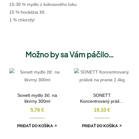
15-30 % mydlo z kokosového tuku
15 % hovädzia žlč
1 % chlorofyl
Možno by sa Vám páčilo…
Sonett mydlo žlč. na
SONETT
škvrny 300ml
Koncentrovaný prášok
na pranie 2,4kg
5,76
€
19,10
€
PRIDAŤ DO KOŠÍKA
PRIDAŤ DO KOŠÍKA