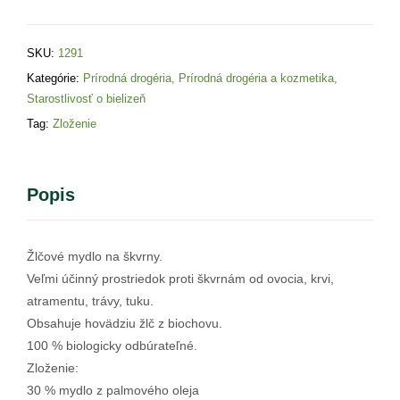
SKU:
1291
Kategórie:
Prírodná drogéria
,
Prírodná drogéria a kozmetika
,
Starostlivosť o bielizeň
Tag:
Zloženie
Popis
Žlčové mydlo na škvrny.
Veľmi účinný prostriedok proti škvrnám od ovocia, krvi,
atramentu, trávy, tuku.
Obsahuje hovädziu žlč z biochovu.
100 % biologicky odbúrateľné.
Zloženie:
30 % mydlo z palmového oleja