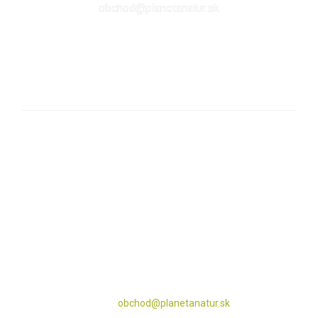
obchod@planetanatur.sk
FACEBOOK
KDE NÁS NÁJDETE V BRATISLAVE
Sabinovská 10 (Ružinov, pri Štrkovci)
821 02 Bratislava
pondelok – piatok: 9:00 – 17:00
streda: 9:00 – 18:00
obedná prestávka: 12:30 – 13:00
sobota – nedeľa: zatvorené
Tel: 0911 112 296
email:
obchod@planetanatur.sk