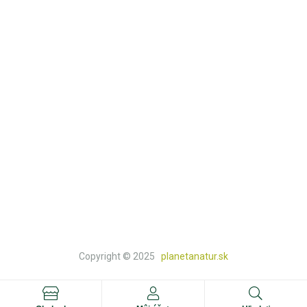
Kontakt
Košík
Obchod
KATEGÓRIE
Prírodná lekáreň
Knihy a doplnkový tovar
Natur a bio potraviny
Prírodná drogéria
Prírodná kozmetika
Copyright © 2025
planetanatur.sk