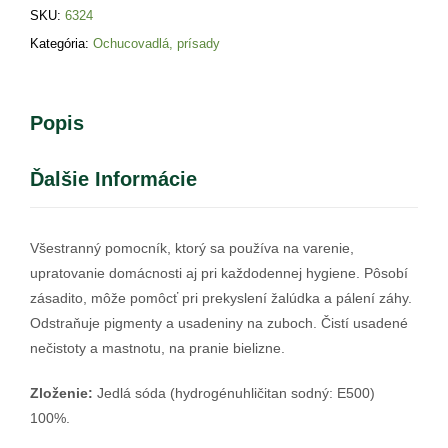
SKU:
6324
Kategória:
Ochucovadlá, prísady
Popis
Ďalšie Informácie
Všestranný pomocník, ktorý sa používa na varenie,
upratovanie domácnosti aj pri každodennej hygiene. Pôsobí
zásadito, môže pomôcť pri prekyslení žalúdka a pálení záhy.
Odstraňuje pigmenty a usadeniny na zuboch. Čistí usadené
nečistoty a mastnotu, na pranie bielizne.
Zloženie:
Jedlá sóda (hydrogénuhličitan sodný: E500)
100%.