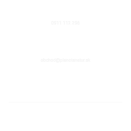
MOBIL
0911 112 296
EMAIL
obchod@planetanatur.sk
FACEBOOK
KDE NÁS NÁJDETE V BRATISLAVE
Sabinovská 10 (Ružinov, pri Štrkovci)
821 02 Bratislava