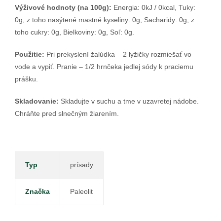
Výživové hodnoty (na 100g):
Energia: 0kJ / 0kcal, Tuky:
0g, z toho nasýtené mastné kyseliny: 0g, Sacharidy: 0g, z
toho cukry: 0g, Bielkoviny: 0g, Soľ: 0g.
Použitie:
Pri prekyslení žalúdka – 2 lyžičky rozmiešať vo
vode a vypiť. Pranie – 1/2 hrnčeka jedlej sódy k praciemu
prášku.
Skladovanie:
Skladujte v suchu a tme v uzavretej nádobe.
Chráňte pred slnečným žiarením.
Typ
prísady
Značka
Paleolit