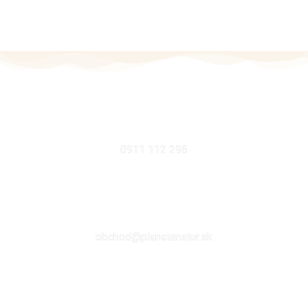
MOBIL
0911 112 296
EMAIL
obchod@planetanatur.sk
FACEBOOK