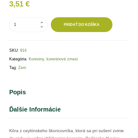
3,51
€
PRIDAŤ DO KOŠÍKA
SKU:
914
Kategória:
Koreniny, koreninové zmesi
Tag:
Zem
Popis
Ďalšie Informácie
Kôra z ceylónskeho škoricovníka, ktorá sa pri sušení zvinie