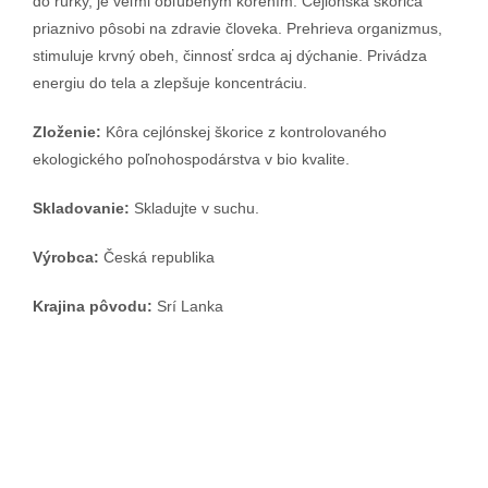
do rúrky, je veľmi obľúbeným korením. Cejlónska škorica
priaznivo pôsobi na zdravie človeka. Prehrieva organizmus,
stimuluje krvný obeh, činnosť srdca aj dýchanie. Privádza
energiu do tela a zlepšuje koncentráciu.
Zloženie:
Kôra cejlónskej škorice z kontrolovaného
ekologického poľnohospodárstva v bio kvalite.
Skladovanie:
Skladujte v suchu.
Výrobca:
Česká republika
Krajina pôvodu:
Srí Lanka