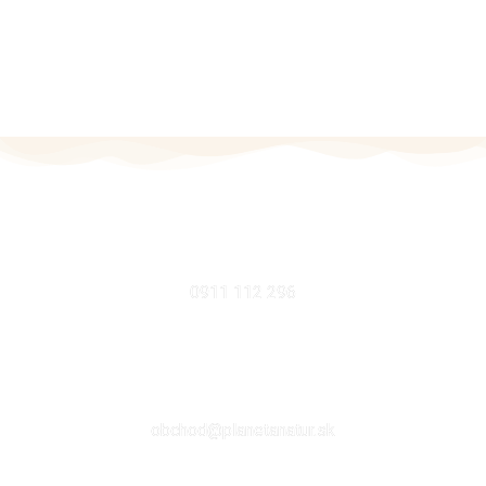
MOBIL
0911 112 296
EMAIL
obchod@planetanatur.sk