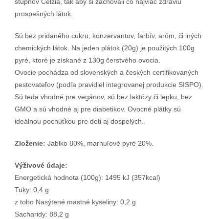
stupňov Celzia, tak aby si zachovali čo najviac zdraviu
prospešných látok.
Sú bez pridaného cukru, konzervantov, farbív, aróm, či iných
chemických látok. Na jeden plátok (20g) je použitých 100g
pyré, ktoré je získané z 130g čerstvého ovocia.
Ovocie pochádza od slovenských a českých certifikovaných
pestovateľov (podľa pravidiel integrovanej produkcie SISPO).
Sú teda vhodné pre vegánov, sú bez laktózy či lepku, bez
GMO a sú vhodné aj pre diabetikov. Ovocné plátky sú
ideálnou pochúťkou pre deti aj dospelých.
Zloženie:
Jablko 80%, marhuľové pyré 20%.
Výživové údaje:
Energetická hodnota (100g): 1495 kJ (357kcal)
Tuky: 0,4 g
z toho Nasýtené mastné kyseliny: 0,2 g
Sacharidy: 88,2 g