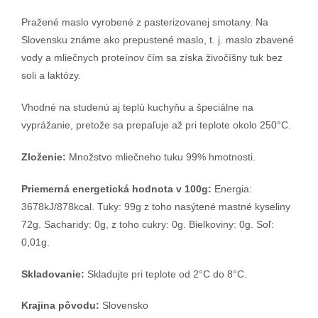
Pražené maslo vyrobené z pasterizovanej smotany. Na
Slovensku známe ako prepustené maslo, t. j. maslo zbavené
vody a mliečnych proteínov čím sa získa živočíšny tuk bez
soli a laktózy.
Vhodné na studenú aj teplú kuchyňu a špeciálne na
vyprážanie, pretože sa prepaľuje až pri teplote okolo 250°C.
Zloženie:
Množstvo mliečneho tuku 99% hmotnosti.
Priemerná energetická hodnota v 100g:
Energia:
3678kJ/878kcal. Tuky: 99g z toho nasýtené mastné kyseliny
72g. Sacharidy: 0g, z toho cukry: 0g. Bielkoviny: 0g. Soľ:
0,01g.
Skladovanie:
Skladujte pri teplote od 2°C do 8°C.
Krajina pôvodu:
Slovensko