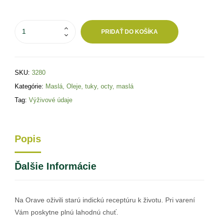
PRIDAŤ DO KOŠÍKA
SKU:
3280
Kategórie:
Maslá
,
Oleje, tuky, octy, maslá
Tag:
Výživové údaje
Popis
Ďalšie Informácie
Na Orave oživili starú indickú receptúru k životu. Pri varení
Vám poskytne plnú lahodnú chuť.