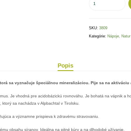
SKU:
3809
Kategórie:
Nápoje
,
Natur
Popis
torá sa vyznačuje špeciálnou mineralizáciou. Pije sa na aktiváciu
zmus. Je vhodná pre acidobázickú rovnováhu. Je bohatá na vápnik a hor
ktorý sa nachádza v Alpbachtal v Tirolsku.
ežujúca a významne prispieva k zdravému stravovaniu.
ému obsahu síranov. Ideálna na pitné kúry a na dlhodobé užívanie.