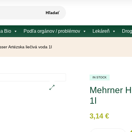
Hľadať
 a Bio
Podľa orgánov / problémov
Lekáreň
Drog
ser Artézska liečivá voda 1l
IN STOCK
Mehrner He
🔍
1l
3,14
€