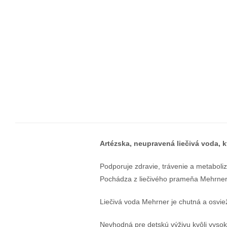
Artézska, neupravená liečivá voda, k
Podporuje zdravie, trávenie a metaboli
Pochádza z liečivého prameňa Mehrner, 
Liečivá voda Mehrner je chutná a osvi
Nevhodná pre detskú výživu kvôli vysok