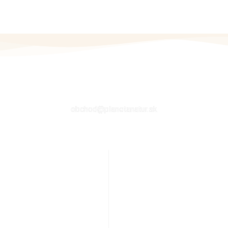
EMAIL
obchod@planetanatur.sk
E
ÚČET ZÁKAZNÍKA
ať
Môj účet
j výživy
Kontakt
cnosť
Košík
py
Obchod