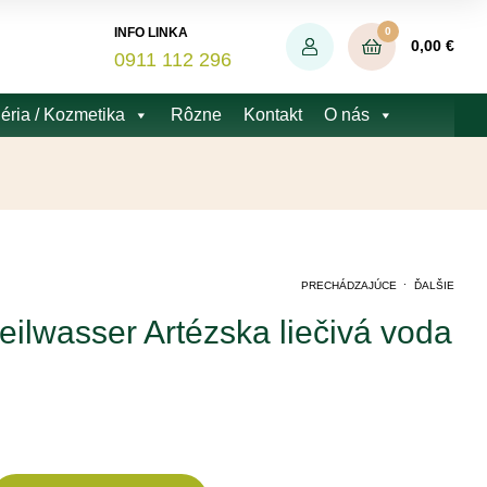
0
INFO LINKA
0,00
€
0911 112 296
éria / Kozmetika
Rôzne
Kontakt
O nás
.
PRECHÁDZAJÚCE
ĎALŠIE
ilwasser Artézska liečivá voda
2,57
17,89
€
€