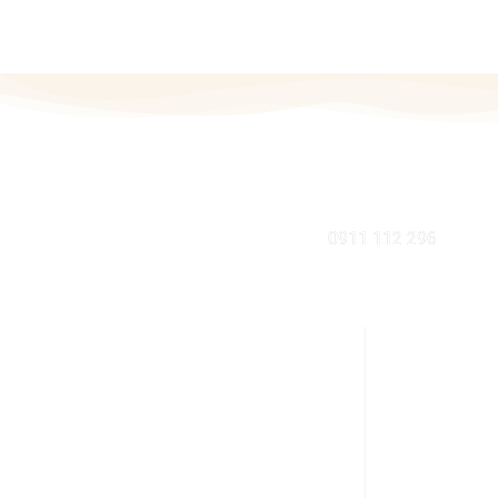
MOBIL
0911 112 296
KDE NÁS NÁJDETE V BRATISLAVE
INFORMÁCI
Sabinovská 10 (Ružinov, pri Štrkovci)
Ako nakupov
821 02 Bratislava
Výhody zdrave
pondelok – piatok: 9:00 – 17:00
Zdravá domá
streda: 9:00 – 18:00
Rodinné náku
obedná prestávka: 12:30 – 13:00