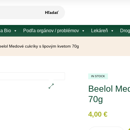
Hľadať
 a Bio
Podľa orgánov / problémov
Lekáreň
Drog
eelol Medové cukríky s lipovým kvetom 70g
IN STOCK
Beelol Med
🔍
70g
4,00
€