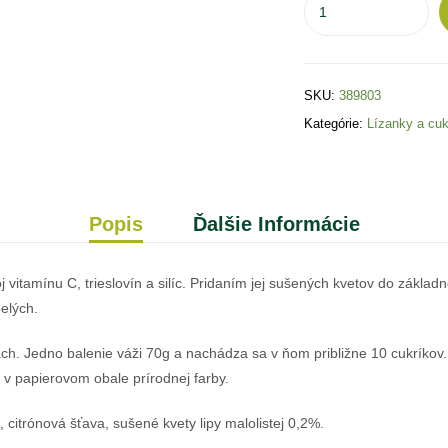
SKU:
389803
Kategórie:
Lízanky a cuk
Popis
Ďalšie Informácie
j vitamínu C, trieslovín a silíc. Pridaním jej sušených kvetov do základ
elých.
ch. Jedno balenie váži 70g a nachádza sa v ňom približne 10 cukríkov
o v papierovom obale prírodnej farby.
 citrónová šťava, sušené kvety lipy malolistej 0,2%.