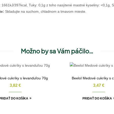
 1661kJ/397kcal, Tuky: 0‚1g z toho nasýtené mastné kyseliny: <0‚1g, Sa
ie:
Skladujte na suchom, chladnom a tmavom mieste.
Možno by sa Vám páčilo…
ové cukríky s levanduľou 70g
Beelol Medové cukríky s ch
3,82
€
3,47
€
PRIDAŤ DO KOŠÍKA
PRIDAŤ DO KOŠÍKA