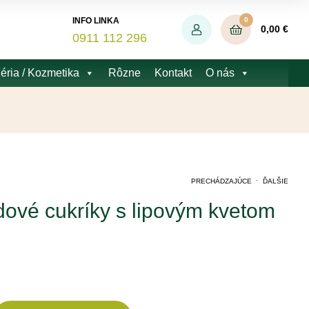
0
INFO LINKA
0,00
€
0911 112 296
éria / Kozmetika
Rôzne
Kontakt
O nás
.
PRECHÁDZAJÚCE
ĎALŠIE
ové cukríky s lipovým kvetom
3,47
4,00
€
€