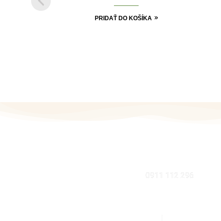
PRIDAŤ DO KOŠÍKA
MOBIL
0911 112 296
KDE NÁS NÁJDETE V BRATISLAVE
INFORMÁCI