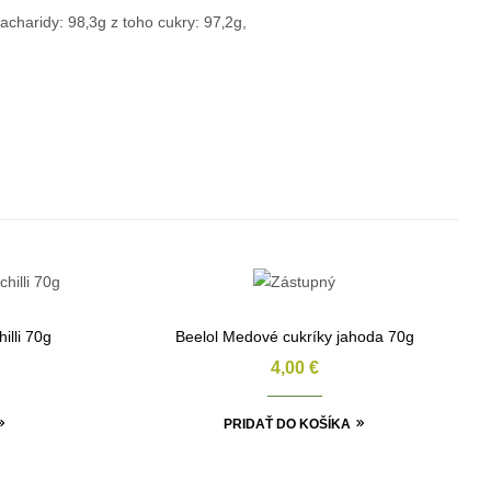
charidy: 98‚3g z toho cukry: 97‚2g,
illi 70g
Beelol Medové cukríky jahoda 70g
4,00
€
PRIDAŤ DO KOŠÍKA