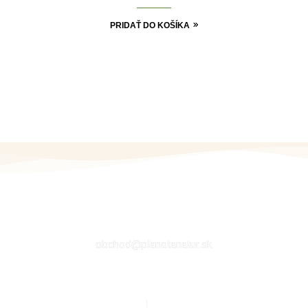
PRIDAŤ DO KOŠÍKA
EMAIL
obchod@planetanatur.sk
E
ÚČET ZÁKAZNÍKA