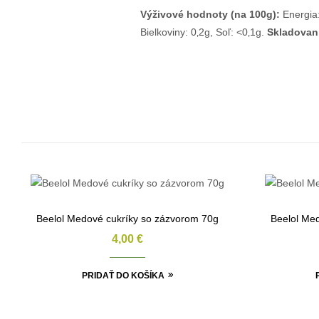
Výživové hodnoty (na 100g):
Energia:
Bielkoviny: 0‚2g, Soľ: <0‚1g.
Skladovan
Beelol Medové cukríky so zázvorom 70g
Beelol Med
4,00
€
PRIDAŤ DO KOŠÍKA