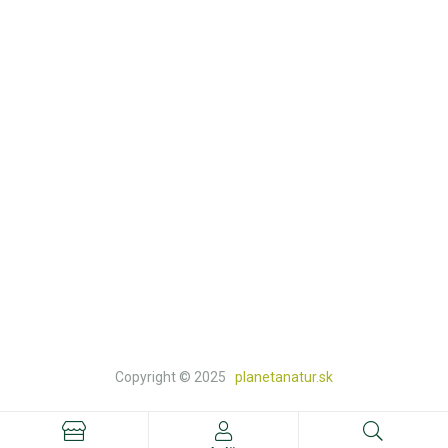
Kontakt
Košík
Obchod
KATEGÓRIE
Prírodná lekáreň
Knihy a doplnkový tovar
Natur a bio potraviny
Prírodná drogéria
Prírodná kozmetika
Copyright © 2025
planetanatur.sk