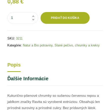
0,88
€
PRIDAŤ DO KOŠÍKA
SKU:
3211
Kategórie:
Natur a Bio potraviny
,
Slané pečivo, chrumky a krekry
Popis
Ďalšie Informácie
Kukurično-pšenové chrumky so sušenou červenou repou a
jablkom značky Ravita sú vyrobené extrúziou. Obsahujú len
prírodné suroviny a prírodné cukry. Bez prídavných látok.