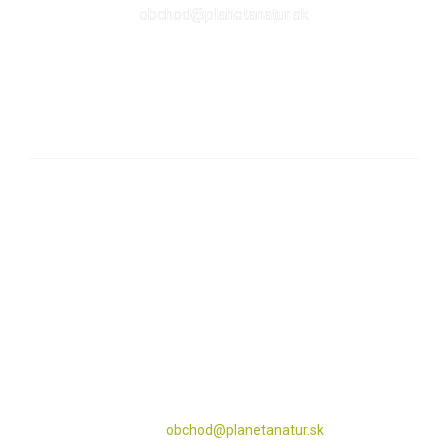
obchod@planetanatur.sk
FACEBOOK
KDE NÁS NÁJDETE V BRATISLAVE
Sabinovská 10 (Ružinov, pri Štrkovci)
821 02 Bratislava
pondelok – piatok: 9:00 – 17:00
streda: 9:00 – 18:00
obedná prestávka: 12:30 – 13:00
sobota – nedeľa: zatvorené
Tel: 0911 112 296
email:
obchod@planetanatur.sk