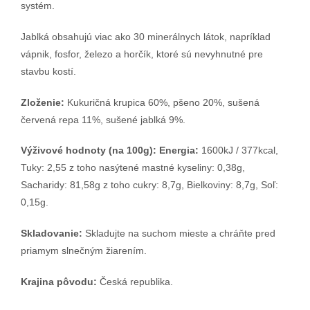
systém.
Jablká obsahujú viac ako 30 minerálnych látok, napríklad
vápnik, fosfor, železo a horčík, ktoré sú nevyhnutné pre
stavbu kostí.
Zloženie:
Kukuričná krupica 60%, pšeno 20%, sušená
červená repa 11%, sušené jablká 9%.
Výživové hodnoty (na 100g): Energia:
1600kJ / 377kcal,
Tuky: 2,55 z toho nasýtené mastné kyseliny: 0,38g,
Sacharidy: 81,58g z toho cukry: 8,7g, Bielkoviny: 8,7g, Soľ:
0,15g.
Skladovanie:
Skladujte na suchom mieste a chráňte pred
priamym slnečným žiarením.
Krajina pôvodu:
Česká republika.