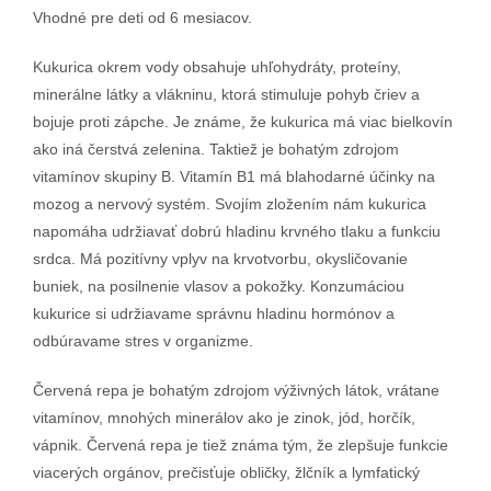
Vhodné pre deti od 6 mesiacov.
Kukurica okrem vody obsahuje uhľohydráty, proteíny,
minerálne látky a vlákninu, ktorá stimuluje pohyb čriev a
bojuje proti zápche. Je známe, že kukurica má viac bielkovín
ako iná čerstvá zelenina. Taktiež je bohatým zdrojom
vitamínov skupiny B. Vitamín B1 má blahodarné účinky na
mozog a nervový systém. Svojím zložením nám kukurica
napomáha udržiavať dobrú hladinu krvného tlaku a funkciu
srdca. Má pozitívny vplyv na krvotvorbu, okysličovanie
buniek, na posilnenie vlasov a pokožky. Konzumáciou
kukurice si udržiavame správnu hladinu hormónov a
odbúravame stres v organizme.
Červená repa je bohatým zdrojom výživných látok, vrátane
vitamínov, mnohých minerálov ako je zinok, jód, horčík,
vápnik. Červená repa je tiež známa tým, že zlepšuje funkcie
viacerých orgánov, prečisťuje obličky, žlčník a lymfatický