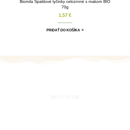
Biomila Špaldové tyčinky celozrnné s makom BIO
70g
1,57
€
PRIDAŤ DO KOŠÍKA
MOBIL
0911 112 296
EMAIL