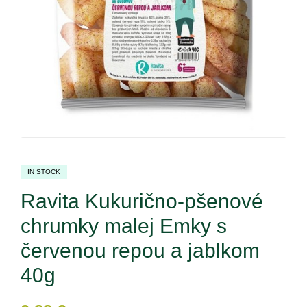
IN STOCK
Ravita Kukurično-pšenové
chrumky malej Emky s
červenou repou a jablkom
40g