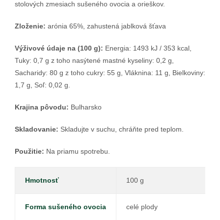
stolových zmesiach sušeného ovocia a orieškov.
Zloženie:
arónia 65%, zahustená jablková šťava
Výživové údaje na (100 g):
Energia: 1493 kJ / 353 kcal,
Tuky: 0,7 g z toho nasýtené mastné kyseliny: 0,2 g,
Sacharidy: 80 g z toho cukry: 55 g, Vláknina: 11 g, Bielkoviny:
1,7 g, Soľ: 0,02 g.
Krajina pôvodu:
Bulharsko
Skladovanie:
Skladujte v suchu, chráňte pred teplom.
Použitie:
Na priamu spotrebu.
Hmotnosť
100 g
Forma sušeného ovocia
celé plody