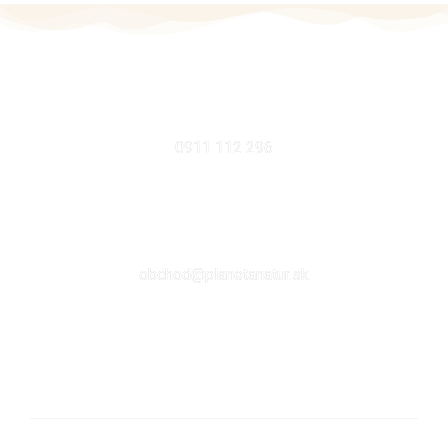
MOBIL
0911 112 296
EMAIL
obchod@planetanatur.sk
FACEBOOK