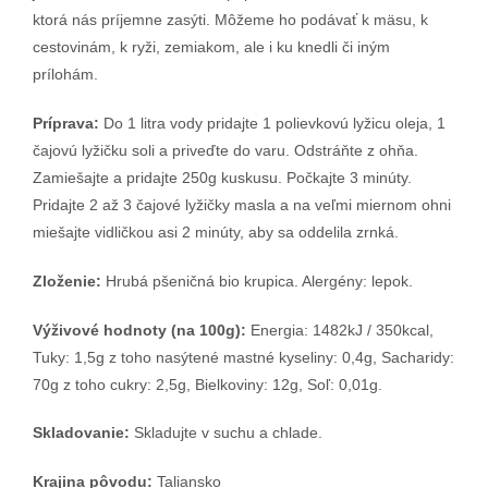
ktorá nás príjemne zasýti. Môžeme ho podávať k mäsu, k
cestovinám, k ryži, zemiakom, ale i ku knedli či iným
prílohám.
Príprava:
Do 1 litra vody pridajte 1 polievkovú lyžicu oleja, 1
čajovú lyžičku soli a priveďte do varu. Odstráňte z ohňa.
Zamiešajte a pridajte 250g kuskusu. Počkajte 3 minúty.
Pridajte 2 až 3 čajové lyžičky masla a na veľmi miernom ohni
miešajte vidličkou asi 2 minúty, aby sa oddelila zrnká.
Zloženie:
Hrubá pšeničná bio krupica. Alergény: lepok.
Výživové hodnoty (na 100g):
Energia: 1482kJ / 350kcal,
Tuky: 1,5g z toho nasýtené mastné kyseliny: 0,4g, Sacharidy:
70g z toho cukry: 2,5g, Bielkoviny: 12g, Soľ: 0,01g.
Skladovanie:
Skladujte v suchu a chlade.
Krajina pôvodu:
Taliansko