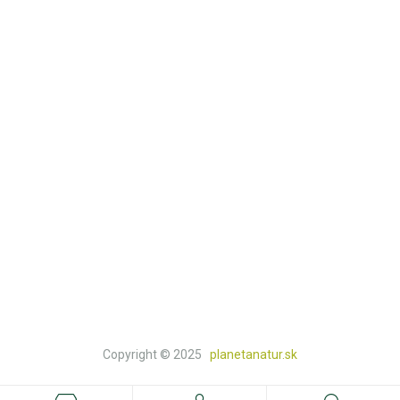
Môj účet
Kontakt
Košík
Obchod
KATEGÓRIE
Prírodná lekáreň
Knihy a doplnkový tovar
Natur a bio potraviny
Prírodná drogéria
Prírodná kozmetika
Copyright © 2025
planetanatur.sk