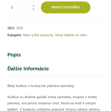
PRIDAŤ DO KOŠÍKA
SKU:
2935
Kategórie:
Natur a Bio potraviny
,
Voľné balenie na váhu
Popis
Ďalšie Informácie
Biely kuskus z hrubej bio pšenice semoliny.
Kuskus sú drobné guľaté zrnka semoliny, krupice z tvrdej
pšenice, má jemnú maslovú chuť, ktorá sa hodí k ostrým
jedlám. Z kuskusu môžeme pripraviť chutnú zdravú večeru,