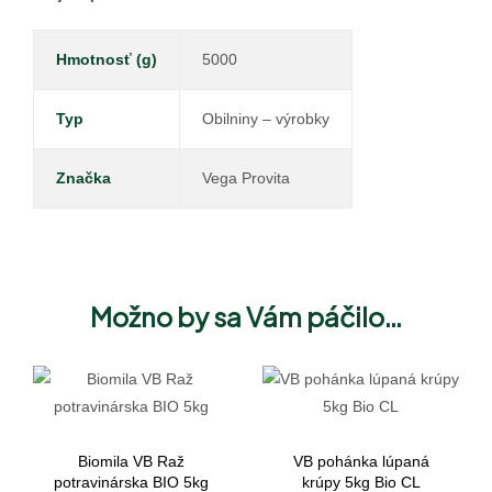
Hmotnosť (g)
5000
Typ
Obilniny – výrobky
Značka
Vega Provita
Možno by sa Vám páčilo…
Biomila VB Raž
VB pohánka lúpaná
potravinárska BIO 5kg
krúpy 5kg Bio CL