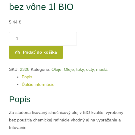
bez vône 1l BIO
5,44
€
množstvo
Sungarden
Slnečnicový
Pridať do košíka
olej
bez
SKU:
2328
Kategórie:
Oleje
,
Oleje, tuky, octy, maslá
vône
Popis
1l
Ďalšie informácie
BIO
Popis
Za studena lisovaný slnečnicový olej v BIO kvalite, vyrobený
bez použitia chemickej rafinácie vhodný aj na vyprážanie a
fritovanie.