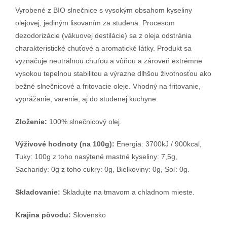
Vyrobené z BIO slnečnice s vysokým obsahom kyseliny
olejovej, jediným lisovaním za studena. Procesom
dezodorizácie (vákuovej destilácie) sa z oleja odstránia
charakteristické chuťové a aromatické látky. Produkt sa
vyznačuje neutrálnou chuťou a vôňou a zároveň extrémne
vysokou tepelnou stabilitou a výrazne dlhšou životnosťou ako
bežné slnečnicové a fritovacie oleje. Vhodný na fritovanie,
vyprážanie, varenie, aj do studenej kuchyne.
Zloženie:
100% slnečnicový olej.
Výživové hodnoty (na 100g):
Energia: 3700kJ / 900kcal,
Tuky: 100g z toho nasýtené mastné kyseliny: 7,5g,
Sacharidy: 0g z toho cukry: 0g, Bielkoviny: 0g, Soľ: 0g.
Skladovanie:
Skladujte na tmavom a chladnom mieste.
Krajina pôvodu:
Slovensko