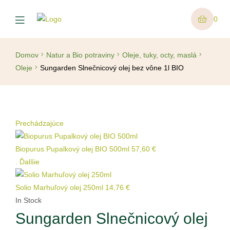
Menu
0
Domov
Natur a Bio potraviny
Oleje, tuky, octy, maslá
Oleje
Sungarden Slnečnicový olej bez vône 1l BIO
Prechádzajúce
Biopurus Pupalkový olej BIO 500ml
57,60
€
.
Ďalšie
Solio Marhuľový olej 250ml
14,76
€
In Stock
Sungarden Slnečnicový olej