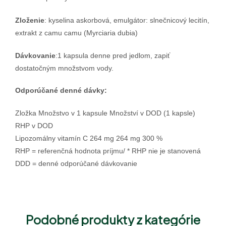
Zloženie
: kyselina askorbová, emulgátor: slnečnicový lecitín,
extrakt z camu camu (Myrciaria dubia)
Dávkovanie
:1 kapsula denne pred jedlom, zapiť
dostatočným množstvom vody.
Odporúčané denné dávky:
Zložka Množstvo v 1 kapsule Množství v DOD (1 kapsle)
RHP v DOD
Lipozomálny vitamín C 264 mg 264 mg 300 %
RHP = referenčná hodnota príjmu/ * RHP nie je stanovená
DDD = denné odporúčané dávkovanie
Podobné produkty z kategórie