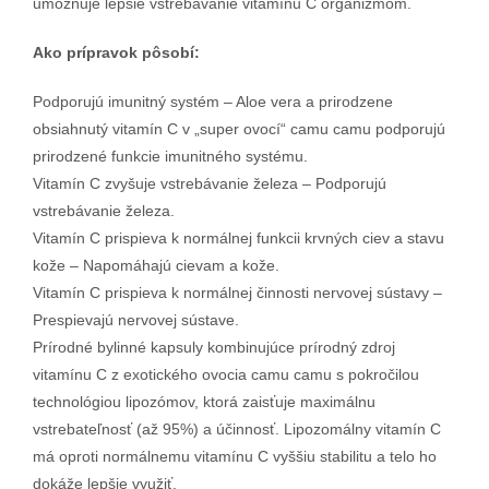
umožňuje lepšie vstrebávanie vitamínu C organizmom.
Ako prípravok pôsobí:
Podporujú imunitný systém – Aloe vera a prirodzene
obsiahnutý vitamín C v „super ovocí“ camu camu podporujú
prirodzené funkcie imunitného systému.
Vitamín C zvyšuje vstrebávanie železa – Podporujú
vstrebávanie železa.
Vitamín C prispieva k normálnej funkcii krvných ciev a stavu
kože – Napomáhajú cievam a kože.
Vitamín C prispieva k normálnej činnosti nervovej sústavy –
Prespievajú nervovej sústave.
Prírodné bylinné kapsuly kombinujúce prírodný zdroj
vitamínu C z exotického ovocia camu camu s pokročilou
technológiou lipozómov, ktorá zaisťuje maximálnu
vstrebateľnosť (až 95%) a účinnosť. Lipozomálny vitamín C
má oproti normálnemu vitamínu C vyššiu stabilitu a telo ho
dokáže lepšie využiť.