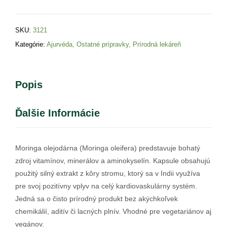
SKU:
3121
Kategórie:
Ajurvéda
,
Ostatné prípravky
,
Prírodná lekáreň
Popis
Ďalšie Informácie
Moringa olejodárna (Moringa oleifera) predstavuje bohatý
zdroj vitamínov, minerálov a aminokyselín. Kapsule obsahujú
použitý silný extrakt z kôry stromu, ktorý sa v Indii využíva
pre svoj pozitívny vplyv na celý kardiovaskulárny systém.
Jedná sa o čisto prírodný produkt bez akýchkoľvek
chemikálií, aditív či lacných plnív. Vhodné pre vegetariánov aj
vegánov.