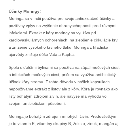
Účinky Moringy:
Moringa sa v Indii používa pre svoje antioxidačné účinky a
pozitívny vplyv na zvýšenie obranyschopnosti pred rôznymi
infekciami. Extrakt z kôry moringy sa využíva pri
kardiovaskulárnych ochoreniach, na zlepšenie cirkulácie krvi
a zníženie vysokého krvného tlaku. Moringa z hľadiska
ajurvédy znižuje dóše Vata a Kapha.
Spolu s ďalšími bylinami sa používa na zápal močových ciest
a infekciách močových ciest, pričom sa využíva antibiotický
účinok kôry stromu. Z tohto dôvodu v našich kapsuliach
nepoužívame extrakt z listov ale z kôry. Kôra je rovnako ako
listy bohatým zdrojom živín, ale navyše má výhodu vo
svojom antibiotickom pôsobení.
Moringa je bohatým zdrojom mnohých živín. Predovšetkým
je to vitamín E, vitamíny skupiny B, železo, zinok, mangán aj