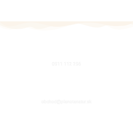
MOBIL
0911 112 296
EMAIL
obchod@planetanatur.sk
FACEBOOK