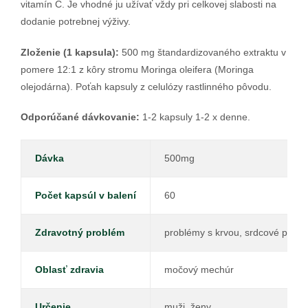
vitamín C. Je vhodné ju užívať vždy pri celkovej slabosti na
dodanie potrebnej výživy.
Zloženie (1 kapsula):
500 mg štandardizovaného extraktu v
pomere 12:1 z kôry stromu Moringa oleifera (Moringa
olejodárna). Poťah kapsuly z celulózy rastlinného pôvodu.
Odporúčané dávkovanie:
1-2 kapsuly 1-2 x denne.
Dávka
500mg
Počet kapsúl v balení
60
Zdravotný problém
problémy s krvou, srdcové prob
Oblasť zdravia
močový mechúr
Určenie
muži, ženy