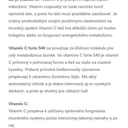
mikroživín. Vitamín rozpustný vo vode nemôže tvoriť
samotné telo, a preto ho telo musí pravidelne zásobovať. Je
známy predovšetkým svojimi pozitívnymi vlastnosťami na
imunitný systém.Vitamín C tiež hrá dôležitú úlohu pri tvorbe
kolagénu alebo vo fungovaní energetického metabolizmu.
Vitamín C forte 540
sa považuje za kľúčovú molekulu pre
celý metabolizmus buniek. Vo vitamíne C forte 540 je vitamín
C prítomný v pufrovanej forme a tiež sa viaže na mastné
kyseliny. Pridané prírodné bioflavonoidy významne
prispievajú k zdravému životnému štýlu. Má silný
antioxidačný účinok a je dobre tolerovaný aj vo vysokých
dávkach, a preto je vhodný pre citlivých ľudí.
Vitamín C:
Vitamín C prispieva k udržaniu správneho fungovania
imunitného systému počas intenzívnej telesnej námahy a po
nej