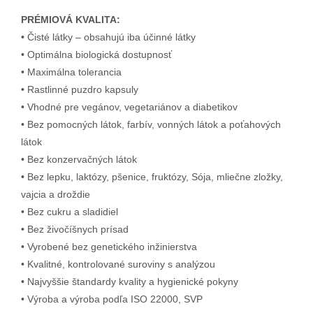
PRÉMIOVÁ KVALITA:
• Čisté látky – obsahujú iba účinné látky
• Optimálna biologická dostupnosť
• Maximálna tolerancia
• Rastlinné puzdro kapsuly
• Vhodné pre vegánov, vegetariánov a diabetikov
• Bez pomocných látok, farbív, vonných látok a poťahových
látok
• Bez konzervačných látok
• Bez lepku, laktózy, pšenice, fruktózy, Sója, mliečne zložky,
vajcia a droždie
• Bez cukru a sladidiel
• Bez živočíšnych prísad
• Vyrobené bez genetického inžinierstva
• Kvalitné, kontrolované suroviny s analýzou
• Najvyššie štandardy kvality a hygienické pokyny
• Výroba a výroba podľa ISO 22000, SVP