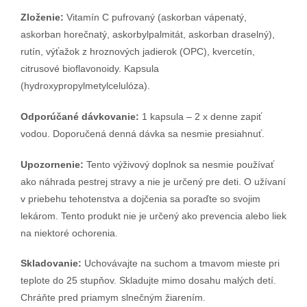
Zloženie:
Vitamín C pufrovaný (askorban vápenatý,
askorban horečnatý, askorbylpalmitát, askorban draselný),
rutín, výťažok z hroznových jadierok (OPC), kvercetín,
citrusové bioflavonoidy. Kapsula
(hydroxypropylmetylcelulóza).
Odporúčané dávkovanie:
1 kapsula – 2 x denne zapiť
vodou. Doporučená denná dávka sa nesmie presiahnuť.
Upozornenie:
Tento výživový doplnok sa nesmie používať
ako náhrada pestrej stravy a nie je určený pre deti. O užívaní
v priebehu tehotenstva a dojčenia sa poraďte so svojim
lekárom. Tento produkt nie je určený ako prevencia alebo liek
na niektoré ochorenia.
Skladovanie:
Uchovávajte na suchom a tmavom mieste pri
teplote do 25 stupňov. Skladujte mimo dosahu malých detí.
Chráňte pred priamym slnečným žiarením.