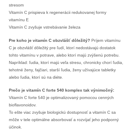
stresom
Vitamín C prispieva k regenerácii redukovanej formy
vitamínu E
Vitamín C zvyšuje vstrebávanie železa
Pre koho je vitamín C obzvlášť dôležitý?
Príjem vitamínu
C je obzvlášť dôležitý pre ľudí, ktorí nedostávajú dostatok
tohto vitamínu v potrave, alebo ktorí majú zvýšenú potrebu.
Napríklad: ľudia, ktorí majú veľa stresu, chronicky chorí ľudia,
tehotné ženy, fajčiari, starší ľudia, ženy užívajúce tabletky
alebo ľudia, ktorí sú na diéte.
Prečo je vitamín C forte 540 komplex tak výnimočný:
Vitamín C forte 540 je optimalizovaný pomocou cenných
bioflavonoidov.
To ešte viac zvyšuje biologickú dostupnosť a vitamín C sa
môže v tele optimálne absorbovať a rozvíjať jeho podporný
účinok.