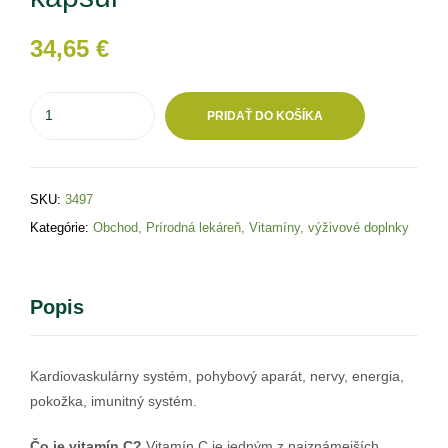
34,65
€
PRIDAŤ DO KOŠÍKA
SKU:
3497
Kategórie:
Obchod
,
Prírodná lekáreň
,
Vitamíny, výživové doplnky
Popis
Kardiovaskulárny systém, pohybový aparát, nervy, energia,
pokožka, imunitný systém.
Čo je vitamín C?
Vitamín C je jedným z najznámejších