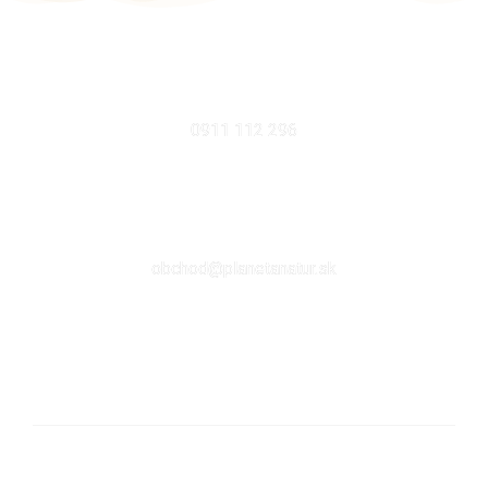
MOBIL
0911 112 296
EMAIL
obchod@planetanatur.sk
FACEBOOK
KDE NÁS NÁJDETE V BRATISLAVE