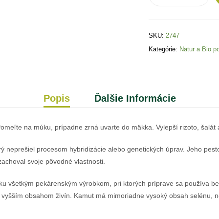
SKU:
2747
Kategórie:
Natur a Bio po
Popis
Ďalšie Informácie
eľte na múku, prípadne zrná uvarte do mäkka. Vylepší rizoto, šalát a
rý neprešiel procesom hybridizácie alebo genetických úprav. Jeho pes
achoval svoje pôvodné vlastnosti.
ku všetkým pekárenským výrobkom, pri ktorých príprave sa používa bež
 vyšším obsahom živín. Kamut má mimoriadne vysoký obsah selénu, ne