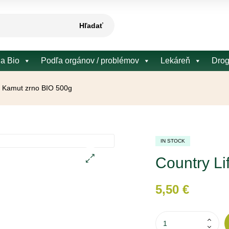
Hľadať
 a Bio
Podľa orgánov / problémov
Lekáreň
Drog
e Kamut zrno BIO 500g
IN STOCK
Country Li
🔍
5,50
€