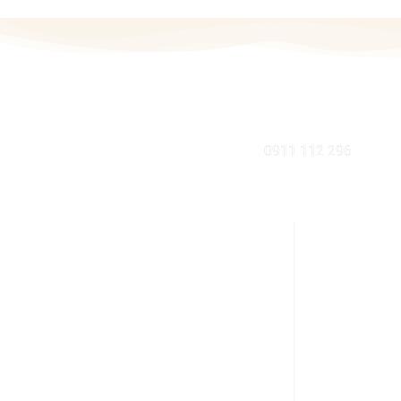
MOBIL
0911 112 296
KDE NÁS NÁJDETE V BRATISLAVE
INFORMÁCI
Sabinovská 10 (Ružinov, pri Štrkovci)
Ako nakupov
821 02 Bratislava
Výhody zdrave
pondelok – piatok: 9:00 – 17:00
Zdravá domá
streda: 9:00 – 18:00
Rodinné náku
obedná prestávka: 12:30 – 13:00
Obchodné po
sobota – nedeľa: zatvorené