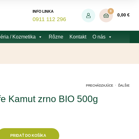
0
INFO LINKA
0,00
€
0911 112 296
éria / Kozmetika
Rôzne
Kontakt
O nás
.
PRECHÁDZAJÚCE
ĎALŠIE
fe Kamut zrno BIO 500g
5,43
3,68
€
€
PRIDAŤ DO KOŠÍKA