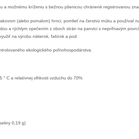
užitiu a možnému kríženiu s bežnou pšenicou chránené registrovanou z
lakovom (alebo pomalom) hrnci, pomlieť na čerstvú múku a používať na
dou a rýchlym opečením z oboch strán na panvici s nepriľnavým povr
žiť na výrobu nátierok, fašírok a pod.
ontrolovaného ekologického poľnohospodárstva.
25 ° C a relatívnej vlhkosti vzduchu do 70%.
eliny 0,19 g)