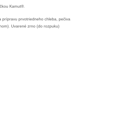
načkou Kamut®.
 prípravu prvotriedneho chleba, pečiva
chom). Uvarené zrno (do rozpuku)