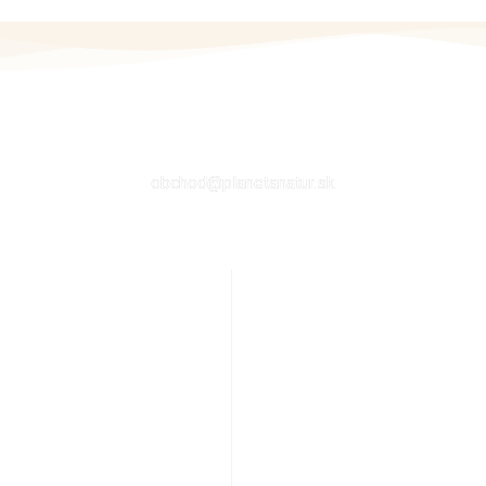
EMAIL
obchod@planetanatur.sk
E
ÚČET ZÁKAZNÍKA
ať
Môj účet
j výživy
Kontakt
cnosť
Košík
py
Obchod
dmienky