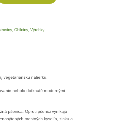
traviny
,
Obilniny
,
Výrobky
j vegetariánsku nátierku.
tovanie nebolo dotknuté modernými
ná pšenica. Oproti pšenici vynikajú
nasýtených mastných kyselín, zinku a