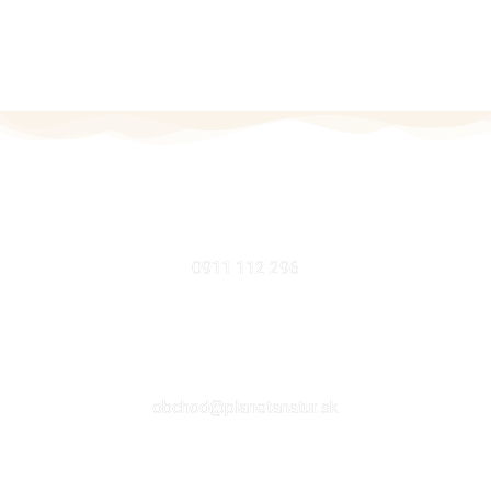
MOBIL
0911 112 296
EMAIL
obchod@planetanatur.sk