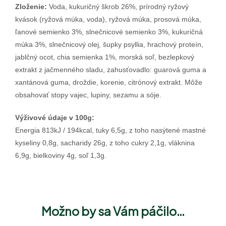
Zloženie:
Voda, kukuričný škrob 26%, prírodný ryžový
kvások (ryžová múka, voda), ryžová múka, prosová múka,
ľanové semienko 3%, slnečnicové semienko 3%, kukuričná
múka 3%, slnečnicový olej, šupky psyllia, hrachový proteín,
jablčný ocot, chia semienka 1%, morská soľ, bezlepkový
extrakt z jačmenného sladu, zahusťovadlo: guarová guma a
xantánová guma, droždie, korenie, citrónový extrakt. Môže
obsahovať stopy vajec, lupiny, sezamu a sóje.
Výživové údaje v 100g:
Energia 813kJ / 194kcal, tuky 6,5g, z toho nasýtené mastné
kyseliny 0,8g, sacharidy 26g, z toho cukry 2,1g, vláknina
6,9g, bielkoviny 4g, soľ 1,3g.
Možno by sa Vám páčilo…