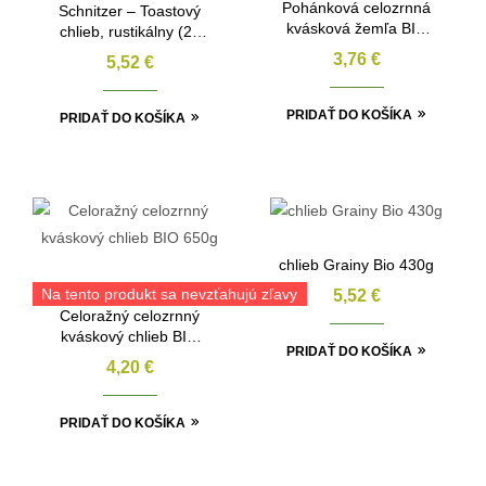
Pohánková celozrnná
Schnitzer – Toastový
kvásková žemľa BIO
chlieb, rustikálny (2x
2x110g
Brot Rustic) bezlepkový
3,76
€
5,52
€
430g BIO
PRIDAŤ DO KOŠÍKA
PRIDAŤ DO KOŠÍKA
chlieb Grainy Bio 430g
Na tento produkt sa nevzťahujú zľavy
5,52
€
Celoražný celozrnný
kváskový chlieb BIO
PRIDAŤ DO KOŠÍKA
650g
4,20
€
PRIDAŤ DO KOŠÍKA