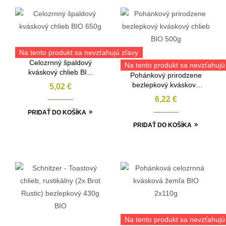
Na tento produkt sa nevzťahujú zľavy
Celozrnný špaldový
Na tento produkt sa nevzťahujú
kváskový chlieb BIO
Pohánkový prirodzene
650g
bezlepkový kváskový
5,02
€
chlieb BIO 500g
6,22
€
PRIDAŤ DO KOŠÍKA
PRIDAŤ DO KOŠÍKA
Na tento produkt sa nevzťahujú