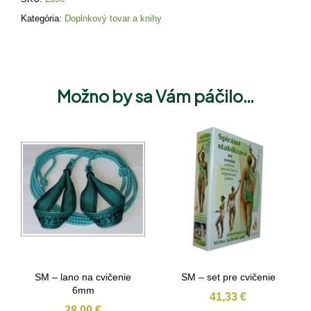
Kategória:
Doplnkový tovar a knihy
Možno by sa Vám páčilo…
SM – lano na cvičenie
SM – set pre cvičenie
6mm
41,33
€
28,00
€