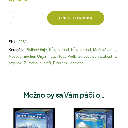
PRIDAŤ DO KOŠÍKA
SKU:
2232
Kategórie:
Bylinné čaje
,
Kĺby a kosti
,
Kĺby a kosti
,
Močové cesty
,
Močový mechúr
,
Orgán - časť tela
,
Podľa zdravotných ťažkostí a
orgánov
,
Prírodná lekáreň
,
Problém - choroba
Možno by sa Vám páčilo…