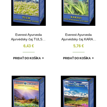
Everest Ayurveda
Everest Ayurveda
Ajurvédsky čaj TULSI –
Ajurvédsky čaj KARAVI
Nachladnutie a bolesti
– Alergia 100g
6,43
€
5,76
€
v krku 100g
PRIDAŤ DO KOŠÍKA
PRIDAŤ DO KOŠÍKA