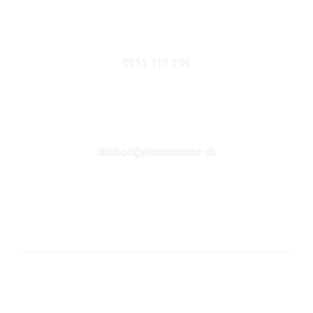
MOBIL
0911 112 296
EMAIL
obchod@planetanatur.sk
FACEBOOK
KDE NÁS NÁJDETE V BRATISLAVE
Sabinovská 10 (Ružinov, pri Štrkovci)