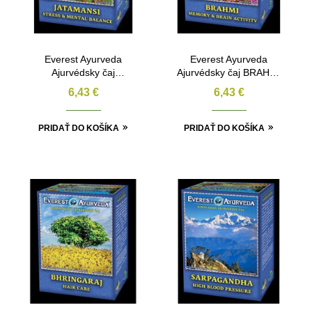
Everest Ayurveda
Everest Ayurveda
Ajurvédsky čaj
Ajurvédsky čaj BRAHMI
JATAMANSI – Depresie
– Pamäť a mozgová
6,43
€
6,43
€
a psychické poruchy
činnosť 100g
100g
PRIDAŤ DO KOŠÍKA
PRIDAŤ DO KOŠÍKA