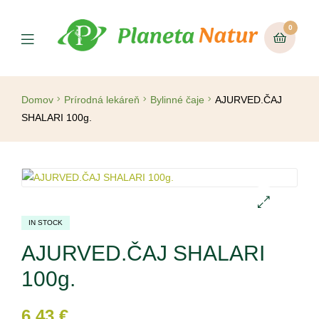
0
Domov
Prírodná lekáreň
Bylinné čaje
AJURVED.ČAJ
SHALARI 100g.
IN STOCK
🔍
AJURVED.ČAJ SHALARI
100g.
6,43
€